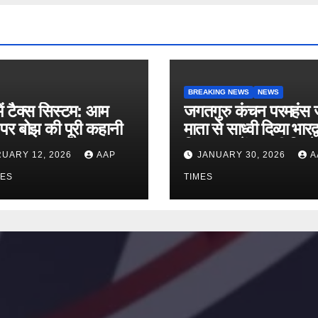
BREAKING NEWS
NEWS
ें टैक्स सिस्टम: आम
जगतगुरु कंचन परमहंस 
पर बोझ की पूरी कहानी
माता से साध्वी दिव्या भारद
शिष्टाचार भेंट, बड़ी जिम्मे
UARY 12, 2026
AAP
JANUARY 30, 2026
A
का संकेत
MES
TIMES