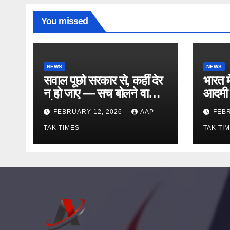
You missed
NEWS
NEWS
सवाल पूछो सरकार से, कहीं देर
भारत म
न हो जाए — सच बोलने वाले
आदमी 
को सलाम!
FEBRUARY 12, 2026
AAP
FEBR
TAK TIMES
TAK TI