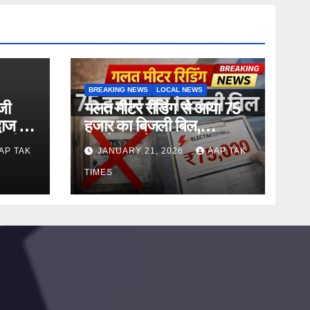
BREAKING NEWS
LOCAL NEWS
जी
गलत मीटर रीडिंग से आया 75
्वाज की
हजार का बिजली बिल,
दारी
उपभोक्ता परेशान
AP TAK
JANUARY 21, 2026
AAP TAK
TIMES