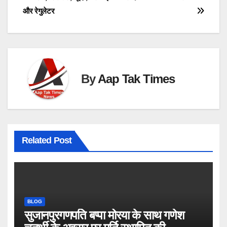
navigation
और रेगुलेटर
By
Aap Tak Times
Related Post
BLOG
सुजानपुरगणपति बप्पा मोरया के साथ गणेश